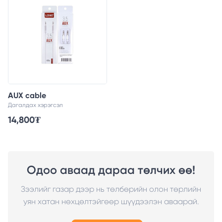
AUX cable
Дагалдах хэрэгсэл
14,800
₮
Одоо аваад дараа төлчих өө!
Зээлийг газар дээр нь төлбөрийн олон төрлийн
уян хатан нөхцөлтэйгөөр шүүдээлэн аваарай.