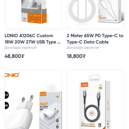
LDNIO A1206C Custom
2 Meter 65W PD Type-C to
18W 20W 27W USB Type C
Type-C Data Cable
PD Charger Adapter for
Дагалдах хэрэгсэл
Дагалдах хэрэгсэл
Iphone Charger Fast
48,800
₮
18,800
₮
Charging EU USB-C Wall
Charger for Apple