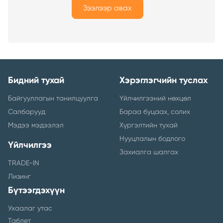
Зээлээр авах
Бидний тухай
Хэрэглэгчийн туслах
Байгууллагын танилцуулга
Үйлчилгээний нөхцөл
Салбарууд
Бараа буцаах, солих
Мэдээ мэдээлэл
Хүргэлтийн тухай
Нууцлалын бодлого
Үйлчилгээ
Захиалга шалгах
TRADE-IN
Лизинг
Бүтээгдэхүүн
Ухаалаг утас
Таблет