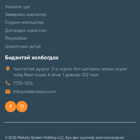
Ухаалаг цаг
Зөөврийн компютер
Суурин компьютер
Дагалдах хэрэгсэл
Playstation
Цахилгаан дугуй
Бидэнтэй холбогдох
location_on
Чингэлтэй дүүрэг 3-р хороо Урт цагааны замын эсрэг
талд Pearl tower A блок 1 давхар 102 тоот
call
7730-1515
email
info@melectronics.mn
©2026 Melody Queen Holding LLC, Бүх эрх хуулиар хамгаалагдсан