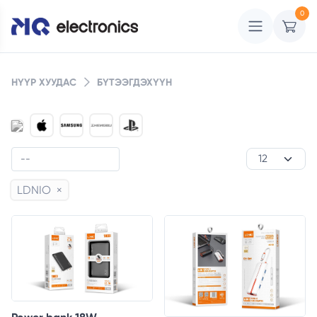
0
НҮҮР ХУУДАС
БҮТЭЭГДЭХҮҮН
LDNIO
×