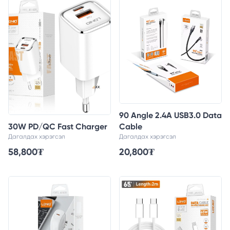
90 Angle 2.4A USB3.0 Data
30W PD/QC Fast Charger
Cable
Дагалдах хэрэгсэл
Дагалдах хэрэгсэл
58,800
₮
20,800
₮