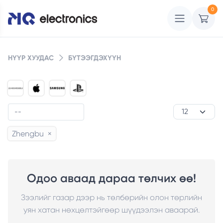
0
НҮҮР ХУУДАС
БҮТЭЭГДЭХҮҮН
Zhengbu
×
Одоо аваад дараа төлчих өө!
Зээлийг газар дээр нь төлбөрийн олон төрлийн
уян хатан нөхцөлтэйгөөр шүүдээлэн аваарай.