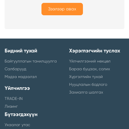
Зээлээр авах
Бидний тухай
Хэрэглэгчийн туслах
Байгууллагын танилцуулга
Үйлчилгээний нөхцөл
Салбарууд
Бараа буцаах, солих
Мэдээ мэдээлэл
Хүргэлтийн тухай
Нууцлалын бодлого
Үйлчилгээ
Захиалга шалгах
TRADE-IN
Лизинг
Бүтээгдэхүүн
Ухаалаг утас