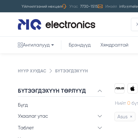
Үйлчилгээний нөхцөл
Утас
7730-1515
Имэйл
info@mele
Ангилалууд
Брэндүүд
Хямдралтай
НҮҮР ХУУДАС
БҮТЭЭГДЭХҮҮН
БҮТЭЭГДЭХҮҮН ТӨРЛҮҮД
Нийт
0
бү
Бүгд
Ухаалаг утас
Asus
×
Таблет