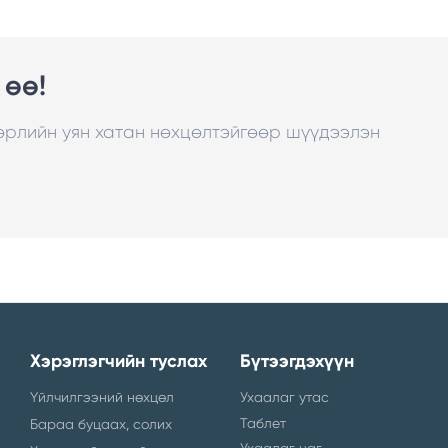
 өө!
төрлийн уян хатан нөхцөлтэйгөөр шүүдээлэн
Хэрэглэгчийн туслах
Бүтээгдэхүүн
Үйлчилгээний нөхцөл
Ухаалаг утас
Таблет
Бараа буцаах, солих