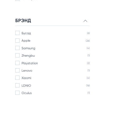
БРЭНД
Бусад
(6)
Apple
(26)
Samsung
(4)
Zhengbu
(1)
Playstation
(2)
Lenovo
(1)
Xiaomi
(4)
LDNIO
(16)
Oculus
(1)