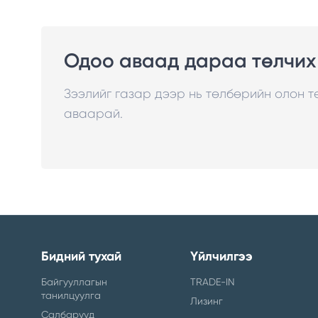
Одоо аваад дараа төлчих
Зээлийг газар дээр нь төлбөрийн олон 
аваарай.
Бидний тухай
Үйлчилгээ
Байгууллагын
TRADE-IN
танилцуулга
Лизинг
Салбарууд