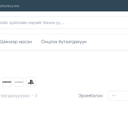
ctronics.mn
Шинээр ирсэн
Онцлох бүтээгдэхүүн
тээгдэхүүнээс -
0
Эрэмбэлэх: