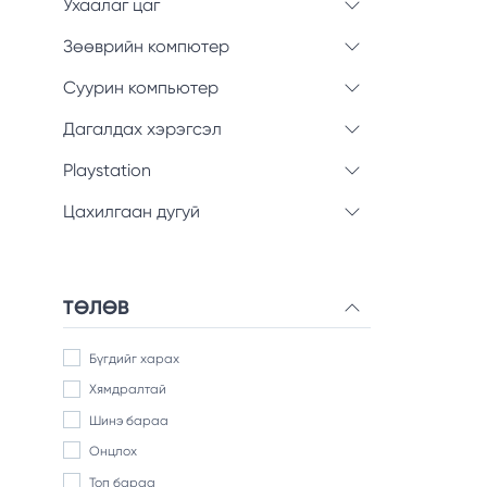
Ухаалаг цаг
Зөөврийн компютер
Суурин компьютер
Дагалдах хэрэгсэл
Playstation
Цахилгаан дугуй
ТӨЛӨВ
Бүгдийг харах
Хямдралтай
Шинэ бараа
Онцлох
Топ бараа