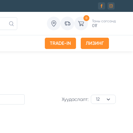
0
Таны сагсанд
0
₮
TRADE-IN
ЛИЗИНГ
Хуудаслалт: