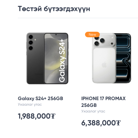
Төстэй бүтээгдэхүүн
New
Galaxy S24+ 256GB
IPHONE 17 PROMAX
Ухаалаг утас
256GB
Ухаалаг утас
1,988,000₮
6,388,000₮