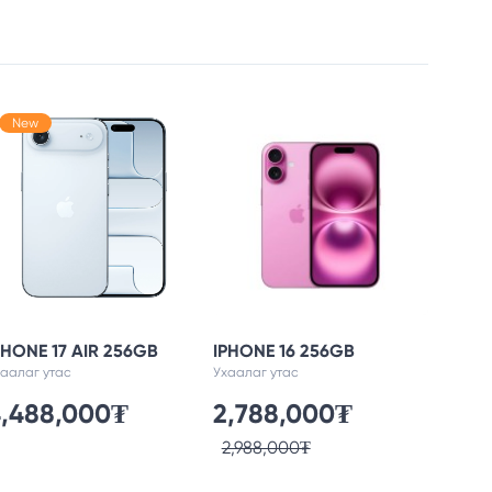
New
PHONE 17 AIR 256GB
IPHONE 16 256GB
IPHON
хаалаг утас
Ухаалаг утас
Ухаалаг
4,488,000₮
2,788,000₮
3,2
2,988,000₮