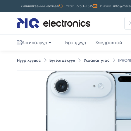
Үйлчилгээний нөхцөл
Утас
7730-1515
Имэйл
info@mele
Ангилалууд
Брэндүүд
Хямдралтай
Нүүр хуудас
Бүтээгдэхүүн
Ухаалаг утас
IPHONE