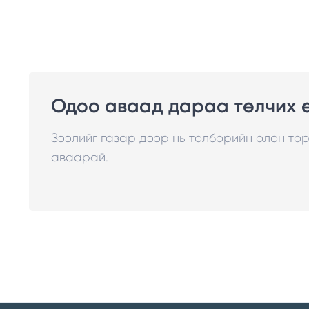
Одоо аваад дараа төлчих 
Зээлийг газар дээр нь төлбөрийн олон тө
аваарай.