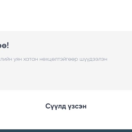
өө!
рлийн уян хатан нөхцөлтэйгөөр шүүдээлэн
Сүүлд үзсэн