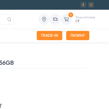
0
Таны сагсанд
0
₮
TRADE-IN
ЛИЗИНГ
256GB
₮