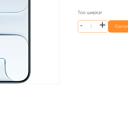
Тоо ширхэг
Сагса