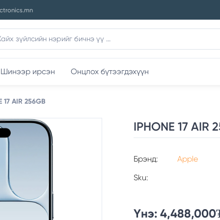
ctronics.mn
Шинээр ирсэн
Онцлох бүтээгдэхүүн
 17 AIR 256GB
IPHONE 17 AIR 
Брэнд:
Apple
Sku:
Үнэ:
4,488,000