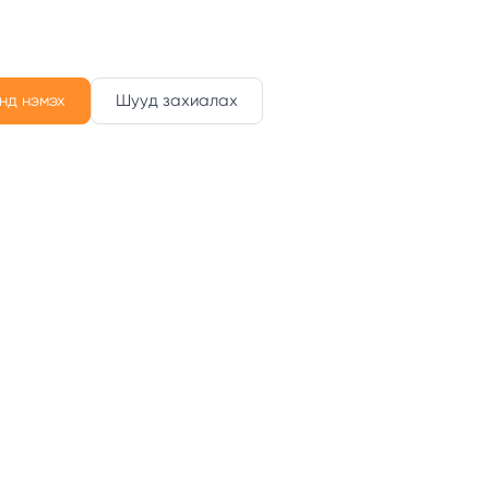
нд нэмэх
Шууд захиалах