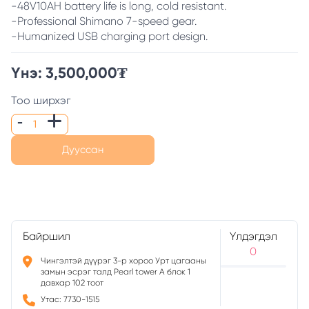
-48V10AH battery life is long, cold resistant.
-Professional Shimano 7-speed gear.
-Humanized USB charging port design.
Үнэ:
3,500,000
₮
Тоо ширхэг
Дууссан
Байршил
Үлдэгдэл
0
Чингэлтэй дүүрэг 3-р хороо Урт цагааны
замын эсрэг талд Pearl tower A блок 1
давхар 102 тоот
Утас: 7730-1515