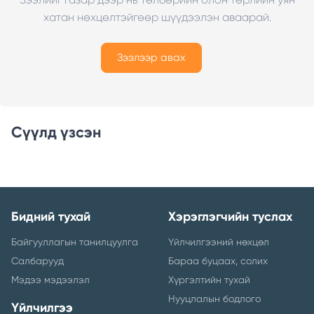
хатан нөхцөлтэйгөөр шүүдээлэн аваарай.
Зээлээр авах
Сүүлд үзсэн
Бидний тухай
Хэрэглэгчийн туслах
Байгууллагын танилцуулга
Үйлчилгээний нөхцөл
Салбарууд
Бараа буцаах, солих
Мэдээ мэдээлэл
Хүргэлтийн тухай
Нууцлалын бодлого
Үйлчилгээ