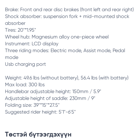
Brake: Front and rear disc brakes (front left and rear right)
Shock absorber: suspension fork + mid-mounted shock
absorber
Tires: 20"*1.95"
Wheel hub: Magnesium alloy one-piece wheel
Instrument: LCD display
Three riding modes: Electric mode, Assist mode, Pedal
mode
Usb charging port
Weight: 49.6 lbs (without battery), 56.4 lbs (with battery)
Max load: 300 lbs
Handlebar adjustable height: 150mm / 5.9"
Adjustable height of saddle: 230mm / 9"
Folding size: 39"*15"*27.5"
Suggested rider height: 5'1"-6'5"
Төстэй бүтээгдэхүүн