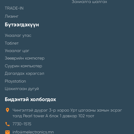
Захиалга шалгах
TRADE-IN
Лизинг
Бүтээгдэхүүн
Ухаалаг утас
Таблет
Ухаалаг цаг
Зөөврийн компютер
Суурин компьютер
Дагалдах хэрэгсэл
Playstation
Цахилгаан дугуй
Бидэнтэй холбогдох
location_on
Чингэлтэй дүүрэг 3-р хороо Урт цагааны замын эсрэг
талд Pearl tower A блок 1 давхар 102 тоот
call
7730-1515
email
info@melectronics.mn